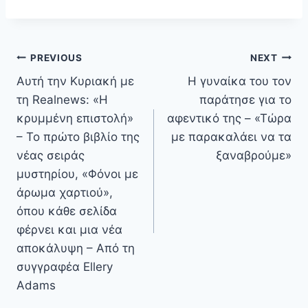
Πλοήγηση
PREVIOUS
NEXT
άρθρων
Αυτή την Κυριακή με
Η γυναίκα του τον
τη Realnews: «Η
παράτησε για το
κρυμμένη επιστολή»
αφεντικό της – «Τώρα
– Το πρώτο βιβλίο της
με παρακαλάει να τα
νέας σειράς
ξαναβρούμε»
μυστηρίου, «Φόνοι με
άρωμα χαρτιού»,
όπου κάθε σελίδα
φέρνει και μια νέα
αποκάλυψη – Από τη
συγγραφέα Ellery
Adams