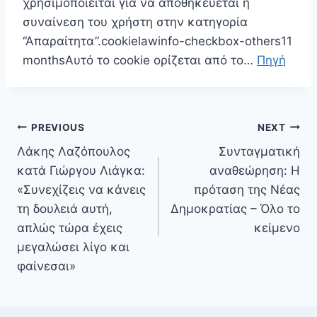
χρησιμοποιείται για να αποθηκεύεται η
συναίνεση του χρήστη στην κατηγορία
“Απαραίτητα”.cookielawinfo-checkbox-others11
monthsΑυτό το cookie ορίζεται από το…
Πηγή
Πλοήγηση
PREVIOUS
NEXT
άρθρων
Λάκης Λαζόπουλος
Συνταγματική
κατά Γιώργου Λιάγκα:
αναθεώρηση: Η
«Συνεχίζεις να κάνεις
πρόταση της Νέας
τη δουλειά αυτή,
Δημοκρατίας – Όλο το
απλώς τώρα έχεις
κείμενο
μεγαλώσει λίγο και
φαίνεσαι»