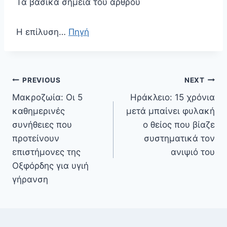
Τα βασικά σημεία του άρθρου
Η επίλυση…
Πηγή
Πλοήγηση
PREVIOUS
NEXT
άρθρων
Μακροζωία: Οι 5
Ηράκλειο: 15 χρόνια
καθημερινές
μετά μπαίνει φυλακή
συνήθειες που
ο θείος που βίαζε
προτείνουν
συστηματικά τον
επιστήμονες της
ανιψιό του
Οξφόρδης για υγιή
γήρανση