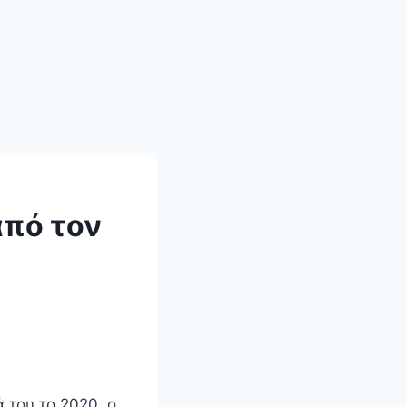
από τον
 του το 2020, ο