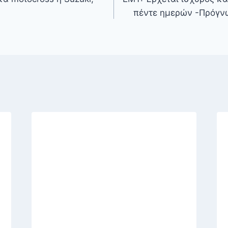
πέντε ημερών -Πρόγν