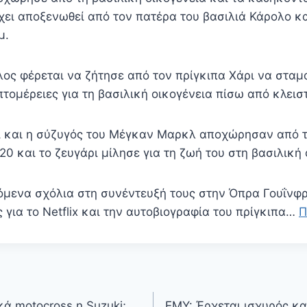
χει αποξενωθεί από τον πατέρα του βασιλιά Κάρολο κ
μ.
ος φέρεται να ζήτησε από τον πρίγκιπα Χάρι να σταμα
τομέρειες για τη βασιλική οικογένεια πίσω από κλεισ
ι και η σύζυγός του Μέγκαν Μαρκλ αποχώρησαν από τ
0 και το ζευγάρι μίλησε για τη ζωή του στη βασιλική 
μενα σχόλια στη συνέντευξή τους στην Όπρα Γουΐνφρ
 για το Netflix και την αυτοβιογραφία του πρίγκιπα…
Π
κά motocross η Suzuki;
ΕΜΥ: Έρχεται ισχυρός κ