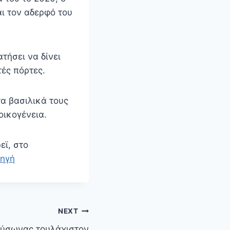
αι τον αδερφό του
τήσει να δίνει
τές πόρτες.
α βασιλικά τους
οικογένεια.
εϊ, στο
ηγή
NEXT
αύσωνας τουλάχιστον