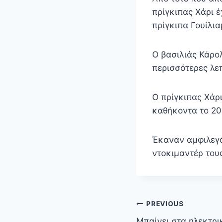
πρίγκιπας Χάρι έ
πρίγκιπα Γουίλια
Ο βασιλιάς Κάρολ
περισσότερες λεπ
Ο πρίγκιπας Χάρ
καθήκοντα το 202
Έκαναν αμφιλεγό
ντοκιμαντέρ τους
Πλοήγηση
PREVIOUS
άρθρων
Μπαίνει στα ηλεκτρι