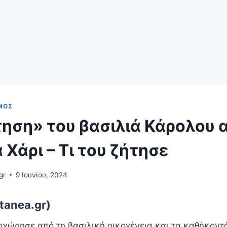
ΜΌΣ
ηση» του βασιλιά Κάρολου 
 Χάρι – Τι του ζήτησε
gr
9 Ιουνίου, 2024
tanea.gr)
οχώρησε από τη βασιλική οικογένεια και τα καθήκοντά