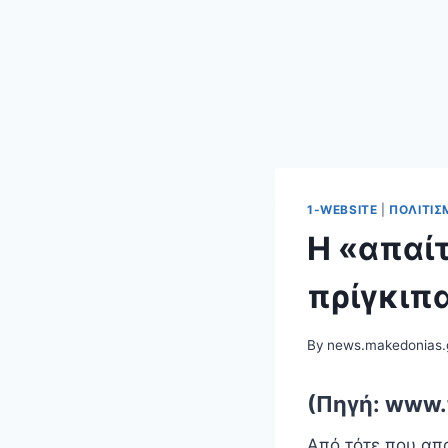
1-WEBSITE
|
ΠΟΛΙΤΙΣ
Η «απαίτ
πρίγκιπα
By
news.makedonias.
(Πηγή: www.
Από τότε που απ